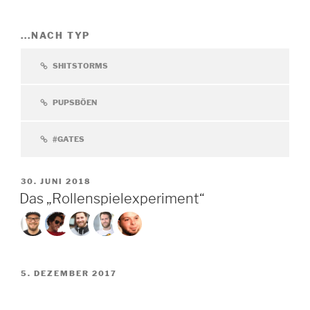
...NACH TYP
SHITSTORMS
PUPSBÖEN
#GATES
VERÖFFENTLICHT
30. JUNI 2018
AM
Das „Rollenspielexperiment“
VERÖFFENTLICHT
5. DEZEMBER 2017
AM
Das Community-Format „Opinion Fights“