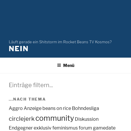
Läuft gerade ein Shitstorm im Rocket Beans TV Kosmos?
NEIN
Menü
Einträge filtern...
...NACH THEMA
Aggro
Anzeige
beans on rice
Bohndesliga
community
circlejerk
Diskussion
Endgegner
exklusiv
feminismus
forum
gamedate