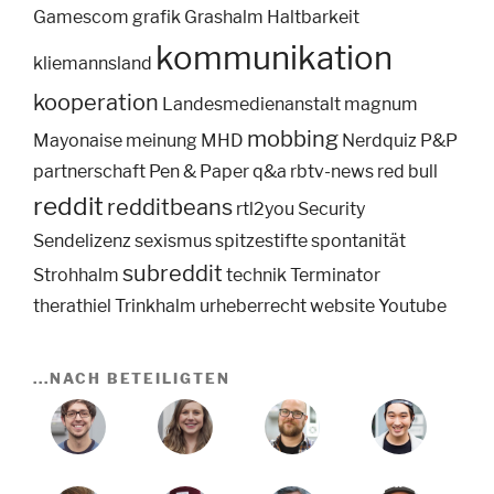
Gamescom
grafik
Grashalm
Haltbarkeit
kommunikation
kliemannsland
kooperation
Landesmedienanstalt
magnum
mobbing
Mayonaise
meinung
MHD
Nerdquiz
P&P
partnerschaft
Pen & Paper
q&a
rbtv-news
red bull
reddit
redditbeans
rtl2you
Security
Sendelizenz
sexismus
spitzestifte
spontanität
subreddit
Strohhalm
technik
Terminator
therathiel
Trinkhalm
urheberrecht
website
Youtube
...NACH BETEILIGTEN