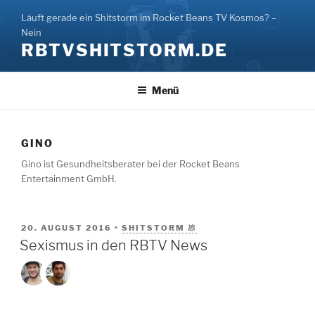
Zum
Läuft gerade ein Shitstorm im Rocket Beans TV Kosmos? –
Inhalt
Nein
springen
RBTVSHITSTORM.DE
Menü
GINO
Gino ist Gesundheitsberater bei der Rocket Beans
Entertainment GmbH.
VERÖFFENTLICHT
20. AUGUST 2016
•
SHITSTORM 💩
AM
Sexismus in den RBTV News