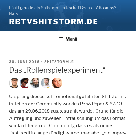
Zum
Läuft gerade ein Shitstorm im Rocket Beans TV Kosmos? –
Inhalt
Nein
springen
RBTVSHITSTORM.DE
Menü
VERÖFFENTLICHT
30. JUNI 2018
•
SHITSTORM 💩
AM
Das „Rollenspielexperiment“
Ursprung dieses sehr emotional geführten Shitstorms
in Teilen der Community war das Pen&Paper
S.P.A.C.E.
,
das am 29.06.2018 ausgestrahlt wurde. Grund für die
Aufregung und zuweilen Enttäuschung um das Format
war laut Teilen der Community, dass es als neues
#spitzestifte angekündigt wurde, man aber „ein Impro-